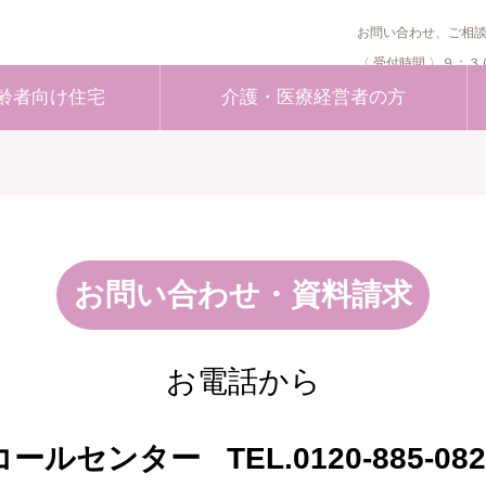
お問い合わせ、ご相
〈 受付時間 〉９：
齢者向け住宅
介護・医療経営者の方
ービス
家事代行・家政婦紹介
（ホームヘルパー）
おまかせさん（家事代行）
・随時対応型訪問介護看護
大橋サービス（家政婦紹介）
お問い合わせ・資料請求
型訪問介護
ンタル販売／IoTサービス
お電話から
（デイサービス）
機能型居宅介護
コールセンター
TEL.0120-885-082
模多機能型居宅介護