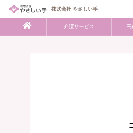
株式会社 やさしい手
介護サービス
高
居宅介護支援（ケアマネジャー）
介護保険サ
訪問介護
高齢者向け住宅
定期巡回
地域交流レストラン
夜間対応
福祉用具レ
通所介護
小規模多
看護小規