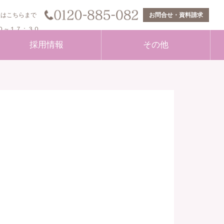
談はこちらまで
お問合せ・資料請求
３０～１７：３０
採用情報
その他
新卒採用
経営者のあいさつ
BPO
中途採用
会社概要
自治体向けサービス
外国人採用
facebook
介護保険認定調査業務
登録ヘルパー採用
Instagram
生活援助員（LSA）業務
紹介会社用フォーム
当社へのご意見
高齢者見守り支援サービス
社員紹介用求職情報
プライバシーポリシー